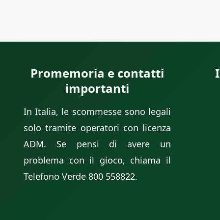
Promemoria e contatti
importanti
In Italia, le scommesse sono legali
solo tramite operatori con licenza
ADM. Se pensi di avere un
problema con il gioco, chiama il
Telefono Verde 800 558822.