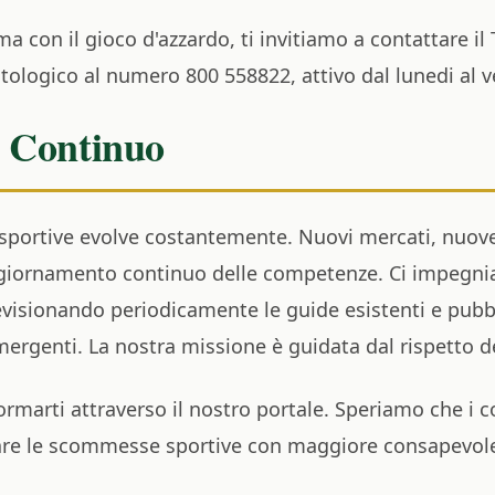
a con il gioco d'azzardo, ti invitiamo a contattare i
tologico al numero 800 558822, attivo dal lunedi al v
 Continuo
portive evolve costantemente. Nuovi mercati, nuov
giornamento continuo delle competenze. Ci impegni
evisionando periodicamente le guide esistenti e pub
rgenti. La nostra missione è guidata dal rispetto d
formarti attraverso il nostro portale. Speriamo che i 
tare le scommesse sportive con maggiore consapevole