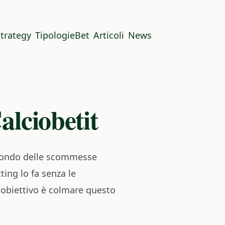
trategy
TipologieBet
Articoli
News
lciobetit
l mondo delle scommesse
ting lo fa senza le
o obiettivo è colmare questo