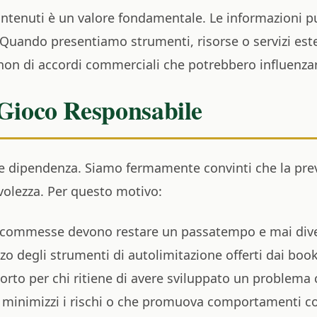
ontenuti è un valore fondamentale. Le informazioni pu
 Quando presentiamo strumenti, risorse o servizi este
, non di accordi commerciali che potrebbero influenzar
 Gioco Responsabile
re dipendenza. Siamo fermamente convinti che la pre
volezza. Per questo motivo:
scommesse devono restare un passatempo e mai diven
zzo degli strumenti di autolimitazione offerti dai bo
pporto per chi ritiene di avere sviluppato un problema 
e minimizzi i rischi o che promuova comportamenti c