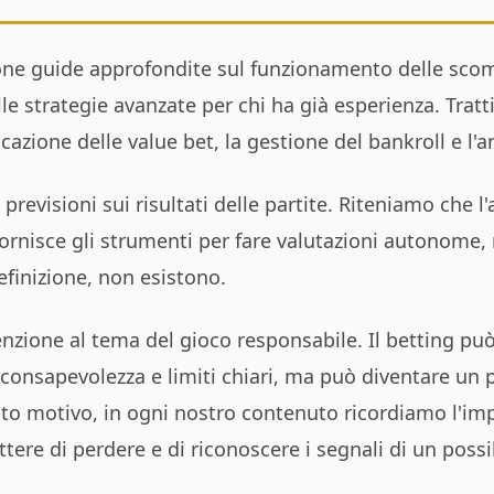
ione guide approfondite sul funzionamento delle scom
 alle strategie avanzate per chi ha già esperienza. Tr
icazione delle value bet, la gestione del bankroll e l'an
revisioni sui risultati delle partite. Riteniamo che l'
rnisce gli strumenti per fare valutazioni autonome,
definizione, non esistono.
enzione al tema del gioco responsabile. Il betting p
 consapevolezza e limiti chiari, ma può diventare un 
o motivo, in ogni nostro contenuto ricordiamo l'imp
ere di perdere e di riconoscere i segnali di un poss