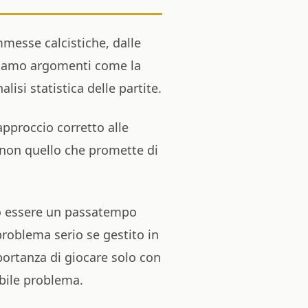
messe calcistiche, dalle
attiamo argomenti come la
alisi statistica delle partite.
approccio corretto alle
 non quello che promette di
uò essere un passatempo
problema serio se gestito in
ortanza di giocare solo con
ibile problema.