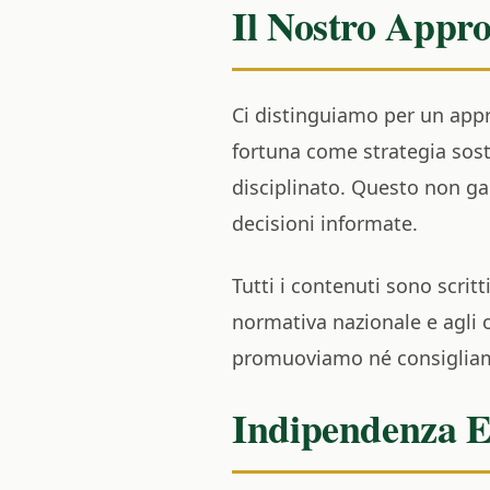
Il Nostro Appro
Ci distinguiamo per un appr
fortuna come strategia sost
disciplinato. Questo non ga
decisioni informate.
Tutti i contenuti sono scritt
normativa nazionale e agli 
promuoviamo né consigliamo
Indipendenza E