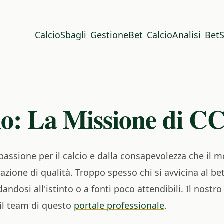
CalcioSbagli
GestioneBet
CalcioAnalisi
BetS
o: La Missione di CCa
passione per il calcio e dalla consapevolezza che i
azione di qualità. Troppo spesso chi si avvicina al bet
andosi all'istinto o a fonti poco attendibili. Il nostr
il team di questo
portale professionale
.