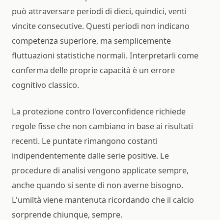
può attraversare periodi di dieci, quindici, venti
vincite consecutive. Questi periodi non indicano
competenza superiore, ma semplicemente
fluttuazioni statistiche normali. Interpretarli come
conferma delle proprie capacità è un errore
cognitivo classico.
La protezione contro l'overconfidence richiede
regole fisse che non cambiano in base ai risultati
recenti. Le puntate rimangono costanti
indipendentemente dalle serie positive. Le
procedure di analisi vengono applicate sempre,
anche quando si sente di non averne bisogno.
L'umiltà viene mantenuta ricordando che il calcio
sorprende chiunque, sempre.