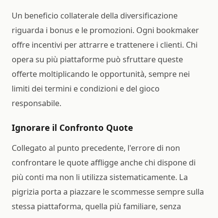
Un beneficio collaterale della diversificazione
riguarda i bonus e le promozioni. Ogni bookmaker
offre incentivi per attrarre e trattenere i clienti. Chi
opera su più piattaforme può sfruttare queste
offerte moltiplicando le opportunità, sempre nei
limiti dei termini e condizioni e del gioco
responsabile.
Ignorare il Confronto Quote
Collegato al punto precedente, l'errore di non
confrontare le quote affligge anche chi dispone di
più conti ma non li utilizza sistematicamente. La
pigrizia porta a piazzare le scommesse sempre sulla
stessa piattaforma, quella più familiare, senza