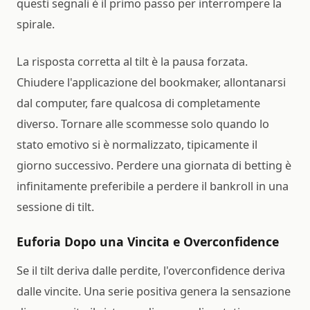
questi segnali è il primo passo per interrompere la
spirale.
La risposta corretta al tilt è la pausa forzata.
Chiudere l'applicazione del bookmaker, allontanarsi
dal computer, fare qualcosa di completamente
diverso. Tornare alle scommesse solo quando lo
stato emotivo si è normalizzato, tipicamente il
giorno successivo. Perdere una giornata di betting è
infinitamente preferibile a perdere il bankroll in una
sessione di tilt.
Euforia Dopo una Vincita e Overconfidence
Se il tilt deriva dalle perdite, l'overconfidence deriva
dalle vincite. Una serie positiva genera la sensazione