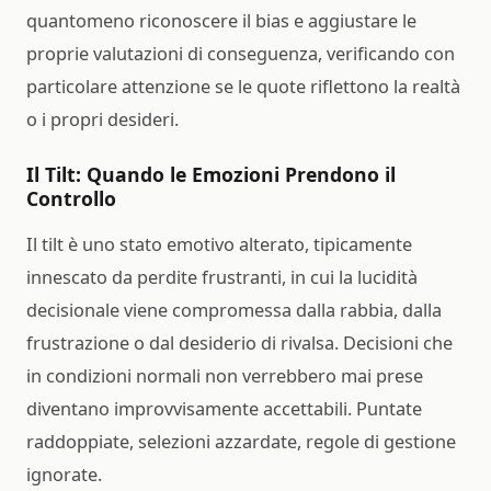
quantomeno riconoscere il bias e aggiustare le
proprie valutazioni di conseguenza, verificando con
particolare attenzione se le quote riflettono la realtà
o i propri desideri.
Il Tilt: Quando le Emozioni Prendono il
Controllo
Il tilt è uno stato emotivo alterato, tipicamente
innescato da perdite frustranti, in cui la lucidità
decisionale viene compromessa dalla rabbia, dalla
frustrazione o dal desiderio di rivalsa. Decisioni che
in condizioni normali non verrebbero mai prese
diventano improvvisamente accettabili. Puntate
raddoppiate, selezioni azzardate, regole di gestione
ignorate.