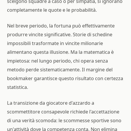
scelgono squadre a caso o per simpatia, si ignorano
completamente le quote e le probabilità.
Nel breve periodo, la fortuna può effettivamente
produrre vincite significative. Storie di schedine
impossibili trasformate in vincite milionarie
alimentano questa illusione. Ma la matematica è
impietosa: nel lungo periodo, chi opera senza
metodo perde sistematicamente. Il margine del
bookmaker garantisce questo risultato con certezza
statistica.
La transizione da giocatore d'azzardo a
scommettitore consapevole richiede l'accettazione
di una verità scomoda: le scommesse sportive sono
un'attività dove la competenza conta. Non elimina