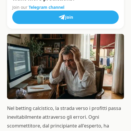
Join our
Telegram channel
Join
Nel betting calcistico, la strada verso i profitti passa
inevitabilmente attraverso gli errori. Ogni
scommettitore, dal principiante all'esperto, ha