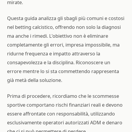
mirate.
Questa guida analizza gli sbagli più comuni e costosi
nel betting calcistico, offrendo non solo la diagnosi
ma anche i rimedi. L'obiettivo non è eliminare
completamente gli errori, impresa impossibile, ma
ridurne frequenza e impatto attraverso la
consapevolezza e la disciplina. Riconoscere un
errore mentre lo si sta commettendo rappresenta
già metà della soluzione.
Prima di procedere, ricordiamo che le scommesse
sportive comportano rischi finanziari reali e devono
essere affrontate con responsabilità, utilizzando
esclusivamente operatori autorizzati ADM e denaro
che ci si può permettere di perdere.