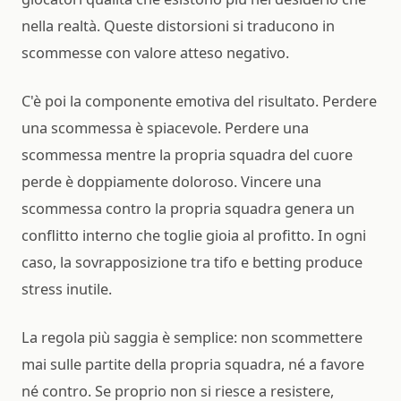
nella realtà. Queste distorsioni si traducono in
scommesse con valore atteso negativo.
C'è poi la componente emotiva del risultato. Perdere
una scommessa è spiacevole. Perdere una
scommessa mentre la propria squadra del cuore
perde è doppiamente doloroso. Vincere una
scommessa contro la propria squadra genera un
conflitto interno che toglie gioia al profitto. In ogni
caso, la sovrapposizione tra tifo e betting produce
stress inutile.
La regola più saggia è semplice: non scommettere
mai sulle partite della propria squadra, né a favore
né contro. Se proprio non si riesce a resistere,