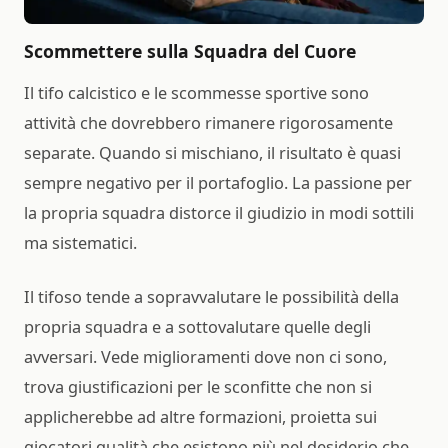
Scommettere sulla Squadra del Cuore
Il tifo calcistico e le scommesse sportive sono
attività che dovrebbero rimanere rigorosamente
separate. Quando si mischiano, il risultato è quasi
sempre negativo per il portafoglio. La passione per
la propria squadra distorce il giudizio in modi sottili
ma sistematici.
Il tifoso tende a sopravvalutare le possibilità della
propria squadra e a sottovalutare quelle degli
avversari. Vede miglioramenti dove non ci sono,
trova giustificazioni per le sconfitte che non si
applicherebbe ad altre formazioni, proietta sui
giocatori qualità che esistono più nel desiderio che