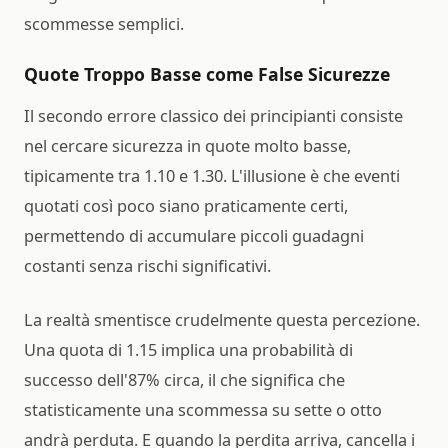
scommesse semplici.
Quote Troppo Basse come False Sicurezze
Il secondo errore classico dei principianti consiste
nel cercare sicurezza in quote molto basse,
tipicamente tra 1.10 e 1.30. L'illusione è che eventi
quotati così poco siano praticamente certi,
permettendo di accumulare piccoli guadagni
costanti senza rischi significativi.
La realtà smentisce crudelmente questa percezione.
Una quota di 1.15 implica una probabilità di
successo dell'87% circa, il che significa che
statisticamente una scommessa su sette o otto
andrà perduta. E quando la perdita arriva, cancella i